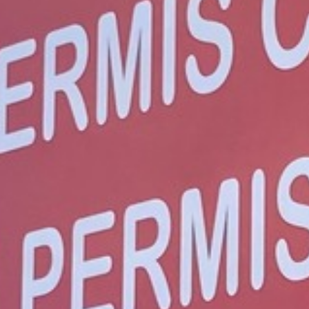
Nous organi
vue de passe
auto-école.