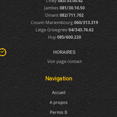
Ciney
083/33.00.42
Jambes
081/30.10.50
Dinant
082/711.702
Couvin Mariembourg
060/313.319
Liège Grivegnée
04/343.76.62
Huy
085/600.220
HORAIRES
Voir page contact
Navigation
Accueil
A propos
Permis B