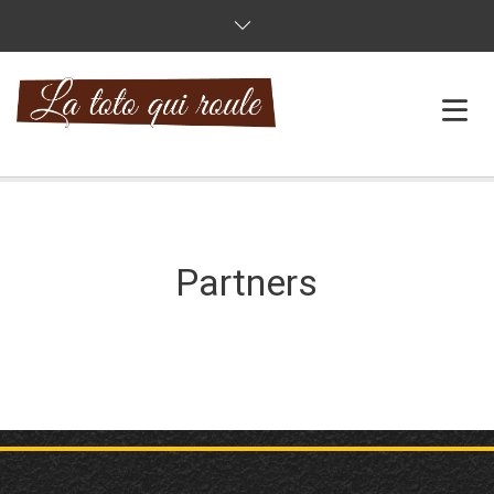
ACCUEIL
A PROPOS
PERMIS B
Partners
PERMIS BE
PERMIS MOTO
FAQ
CONTACT